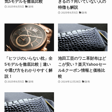
気5モデルを徹底比較
きるの？向いていない人の
特徴も解説
2025年6月5日
財布
2025年6月5日
財布
「ヒツジのいらない枕」全
池田工芸のワニ革財布はど
5モデルを徹底比較｜違い
こが安い？楽天Yahooセー
や選び方をわかりやすく解
ル&クーポン情報と価格比
説！
較
2025年6月5日
財布
2024年12月28日
財布