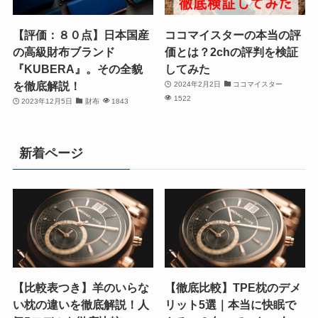
【評価：８０点】日本国産
ココマイスターの本当の評
の高級財布ブランド
価とは？2chの評判を検証
『KUBERA』。その全貌
してみた
を徹底解説！
2024年2月2日
ココマイスター
1522
2023年12月5日
財布
1843
新着ページ
【比較表つき】羊のいらな
【徹底比較】TPE枕のデメ
い枕の違いを徹底解説！人
リット5選｜本当に快眠で