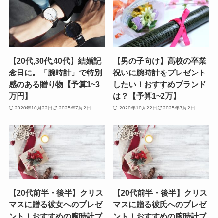
【20代,30代,40代】結婚記
【男の子向け】高校の卒業
念日に。「腕時計」で特別
祝いに腕時計をプレゼント
感のある贈り物【予算1~3
したい！おすすめブランド
万円】
は？【予算1~2万】
2020年10月22日
2025年7月2日
2020年10月22日
2025年7月2日
【20代前半・後半】クリス
【20代前半・後半】クリス
マスに贈る彼女へのプレゼ
マスに贈る彼氏へのプレゼ
ント！おすすめの腕時計ブ
ント！おすすめの腕時計ブ